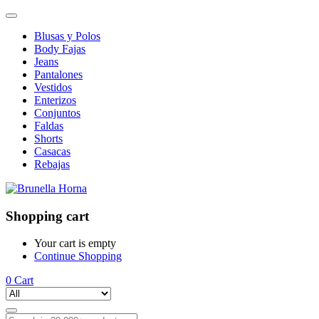
Blusas y Polos
Body Fajas
Jeans
Pantalones
Vestidos
Enterizos
Conjuntos
Faldas
Shorts
Casacas
Rebajas
Shopping cart
Your cart is empty
Continue Shopping
0
Cart