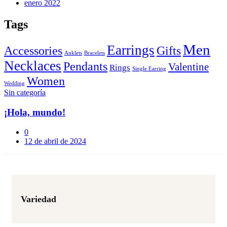
enero 2022
Tags
Men
Earrings
Accessories
Gifts
Anklets
Bracelets
Necklaces
Pendants
Valentine
Rings
Single Earring
Women
Wedding
Sin categoría
¡Hola, mundo!
0
Posted
12 de abril de 2024
on
Variedad