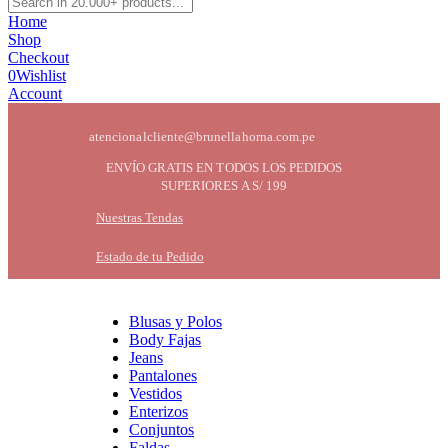
Home
Shop
Checkout
0
Wishlist
Account
atencionalcliente@brunellahorna.com.pe
ENVÍO GRATIS EN TODOS LOS PEDIDOS
SUPERIORES A S/ 199
Nuestras Tendas
Estado de tu Pedido
Blusas y Polos
Body Fajas
Jeans
Pantalones
Vestidos
Enterizos
Conjuntos
Faldas