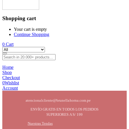
Shopping cart
Your cart is empty
Continue Shopping
0
Cart
Home
Shop
Checkout
0
Wishlist
Account
atencionalcliente@brunellahorna.com.pe
ENVÍO GRATIS EN TODOS LOS PEDIDOS
SUPERIORES A S/ 199
Nuestras Tendas