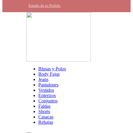
Estado de tu Pedido
Blusas y Polos
Body Fajas
Jeans
Pantalones
Vestidos
Enterizos
Conjuntos
Faldas
Shorts
Casacas
Rebajas