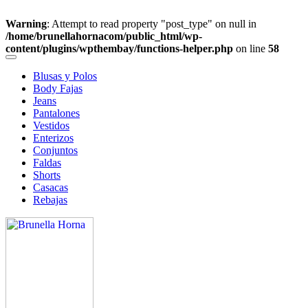
Warning
: Attempt to read property "post_type" on null in
/home/brunellahornacom/public_html/wp-
content/plugins/wpthembay/functions-helper.php
on line
58
Blusas y Polos
Body Fajas
Jeans
Pantalones
Vestidos
Enterizos
Conjuntos
Faldas
Shorts
Casacas
Rebajas