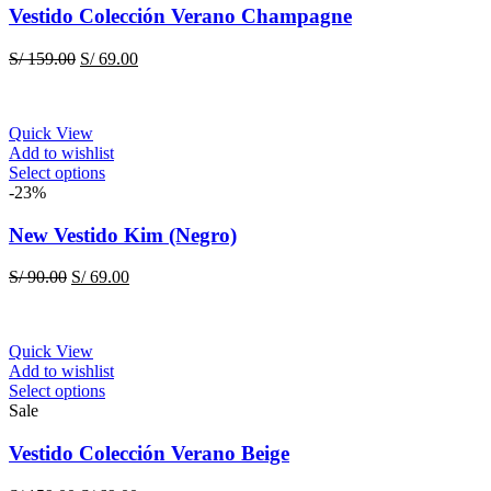
page
multiple
Vestido Colección Verano Champagne
variants.
The
Original
Current
S/
159.00
S/
69.00
options
price
price
may
was:
is:
be
S/ 159.00.
S/ 69.00.
chosen
Quick View
on
Add to wishlist
the
This
Select options
product
product
-23%
page
has
multiple
New Vestido Kim (Negro)
variants.
The
Original
Current
S/
90.00
S/
69.00
options
price
price
may
was:
is:
be
S/ 90.00.
S/ 69.00.
chosen
Quick View
on
Add to wishlist
the
This
Select options
product
product
Sale
page
has
multiple
Vestido Colección Verano Beige
variants.
The