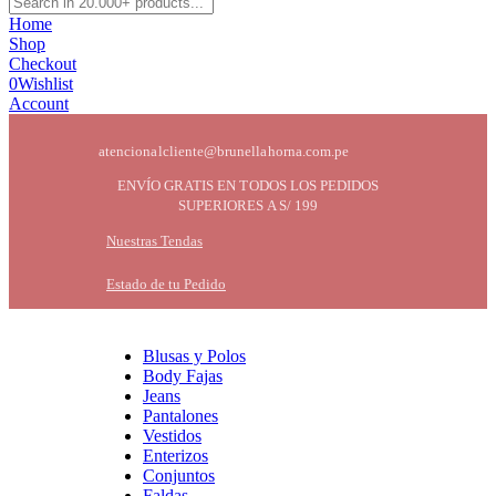
Home
Shop
Checkout
0
Wishlist
Account
atencionalcliente@brunellahorna.com.pe
ENVÍO GRATIS EN TODOS LOS PEDIDOS
SUPERIORES A S/ 199
Nuestras Tendas
Estado de tu Pedido
Blusas y Polos
Body Fajas
Jeans
Pantalones
Vestidos
Enterizos
Conjuntos
Faldas