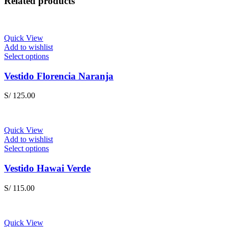
Related products
Quick View
Add to wishlist
This
Select options
product
has
Vestido Florencia Naranja
multiple
variants.
S/
125.00
The
options
may
be
Quick View
chosen
Add to wishlist
on
This
Select options
the
product
product
has
Vestido Hawai Verde
page
multiple
variants.
S/
115.00
The
options
may
be
Quick View