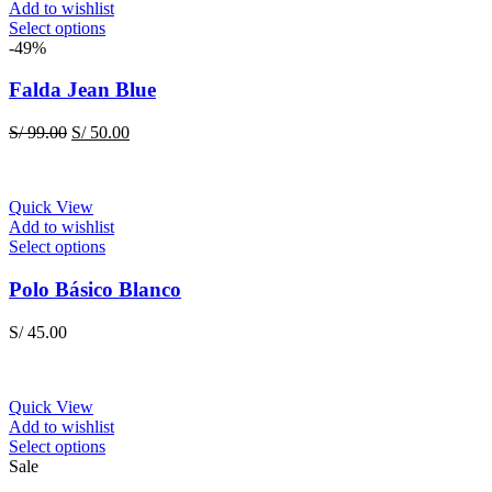
chosen
Add to wishlist
on
This
Select options
the
product
-49%
product
has
page
multiple
Falda Jean Blue
variants.
The
Original
Current
S/
99.00
S/
50.00
options
price
price
may
was:
is:
be
S/ 99.00.
S/ 50.00.
chosen
Quick View
on
Add to wishlist
the
This
Select options
product
product
page
has
Polo Básico Blanco
multiple
variants.
S/
45.00
The
options
may
be
Quick View
chosen
Add to wishlist
on
This
Select options
the
product
Sale
product
has