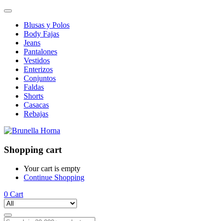
Blusas y Polos
Body Fajas
Jeans
Pantalones
Vestidos
Enterizos
Conjuntos
Faldas
Shorts
Casacas
Rebajas
Shopping cart
Your cart is empty
Continue Shopping
0
Cart