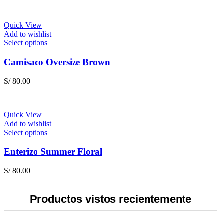
options
may
be
Quick View
chosen
Add to wishlist
on
This
Select options
the
product
product
has
Camisaco Oversize Brown
page
multiple
variants.
S/
80.00
The
options
may
be
Quick View
chosen
Add to wishlist
on
This
Select options
the
product
product
has
Enterizo Summer Floral
page
multiple
variants.
S/
80.00
The
options
may
Productos vistos recientemente
be
chosen
on