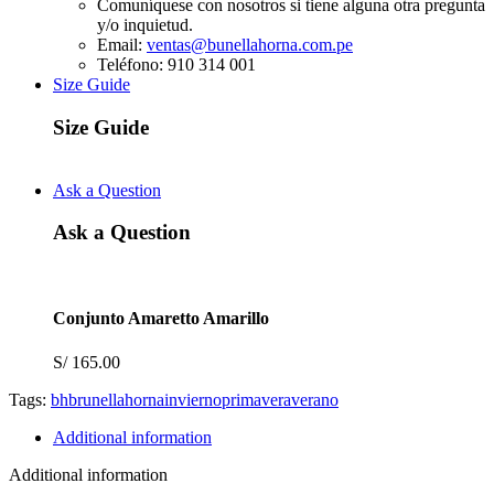
Comuníquese con nosotros si tiene alguna otra pregunta
y/o inquietud.
Email:
ventas@bunellahorna.com.pe
Teléfono: 910 314 001
Size Guide
Size Guide
Ask a Question
Ask a Question
Conjunto Amaretto Amarillo
S/
165.00
Tags:
bh
brunella
horna
invierno
primavera
verano
Additional information
Additional information