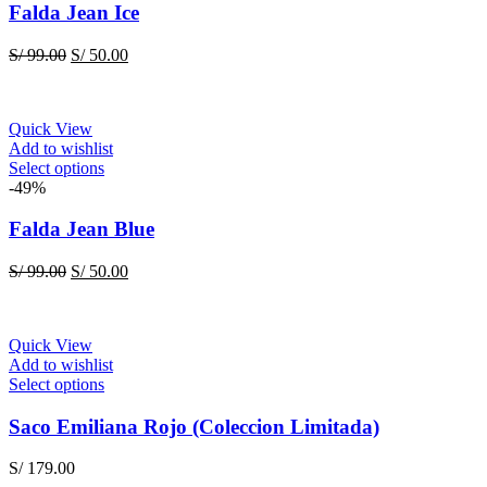
multiple
Falda Jean Ice
variants.
The
Original
Current
S/
99.00
S/
50.00
options
price
price
may
was:
is:
be
S/ 99.00.
S/ 50.00.
chosen
Quick View
on
Add to wishlist
the
This
Select options
product
product
-49%
page
has
multiple
Falda Jean Blue
variants.
The
Original
Current
S/
99.00
S/
50.00
options
price
price
may
was:
is:
be
S/ 99.00.
S/ 50.00.
chosen
Quick View
on
Add to wishlist
the
This
Select options
product
product
page
has
Saco Emiliana Rojo (Coleccion Limitada)
multiple
variants.
S/
179.00
The