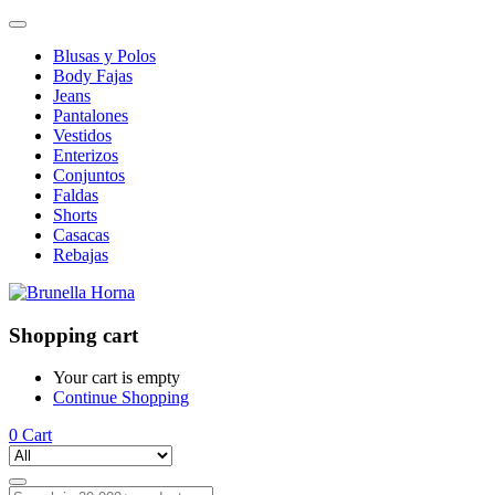
Blusas y Polos
Body Fajas
Jeans
Pantalones
Vestidos
Enterizos
Conjuntos
Faldas
Shorts
Casacas
Rebajas
Shopping cart
Your cart is empty
Continue Shopping
0
Cart