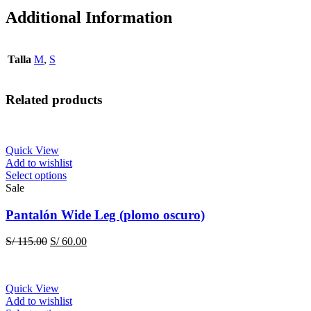
Additional Information
Talla
M
,
S
Related products
Quick View
Add to wishlist
This
Select options
product
Sale
has
multiple
Pantalón Wide Leg (plomo oscuro)
variants.
The
Original
Current
S/
115.00
S/
60.00
options
price
price
may
was:
is:
be
S/ 115.00.
S/ 60.00.
chosen
Quick View
on
Add to wishlist