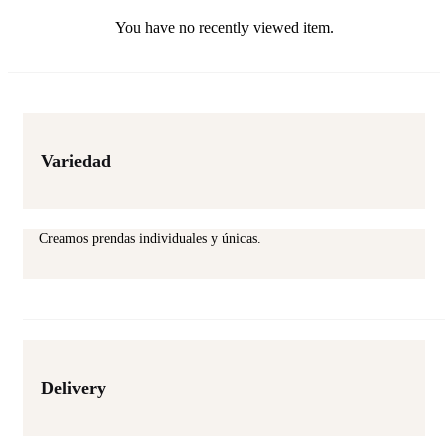
the
You have no recently viewed item.
product
page
Variedad
Creamos prendas individuales y únicas.
Delivery