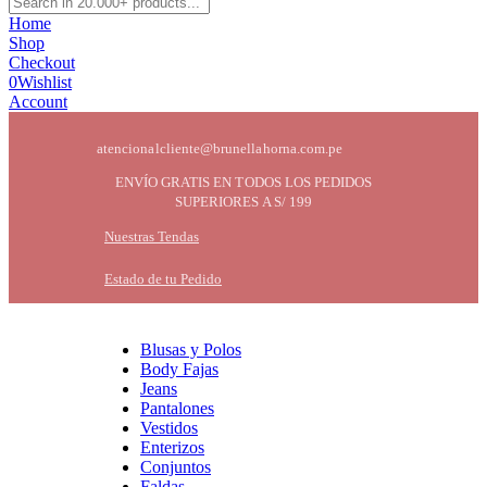
Home
Shop
Checkout
0
Wishlist
Account
atencionalcliente@brunellahorna.com.pe
ENVÍO GRATIS EN TODOS LOS PEDIDOS
SUPERIORES A S/ 199
Nuestras Tendas
Estado de tu Pedido
Blusas y Polos
Body Fajas
Jeans
Pantalones
Vestidos
Enterizos
Conjuntos
Faldas