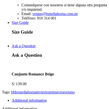
Comuníquese con nosotros si tiene alguna otra pregunta
y/o inquietud.
Email:
ventas@bunellahorna.com.pe
Teléfono: 910 314 001
Size Guide
Size Guide
Ask a Question
Ask a Question
Conjunto Romance Beige
S/
139.00
Tags:
bh
brunella
horna
invierno
primavera
verano
Additional information
Additional information