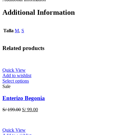
Additional Information
Talla
M
,
S
Related products
Quick View
Add to wishlist
This
Select options
product
Sale
has
multiple
Enterizo Begonia
variants.
The
Original
Current
S/
199.00
S/
99.00
options
price
price
may
was:
is:
be
S/ 199.00.
S/ 99.00.
chosen
Quick View
on