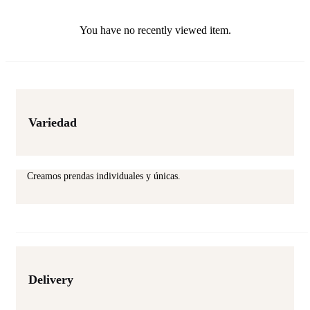
on
the
You have no recently viewed item.
product
page
Variedad
Creamos prendas individuales y únicas.
Delivery