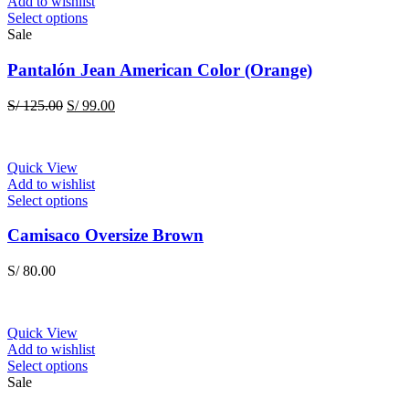
Add to wishlist
the
This
Select options
product
product
Sale
page
has
multiple
Pantalón Jean American Color (Orange)
variants.
The
Original
Current
S/
125.00
S/
99.00
options
price
price
may
was:
is:
be
S/ 125.00.
S/ 99.00.
chosen
Quick View
on
Add to wishlist
the
This
Select options
product
product
page
has
Camisaco Oversize Brown
multiple
variants.
S/
80.00
The
options
may
be
Quick View
chosen
Add to wishlist
on
This
Select options
the
product
Sale
product
has