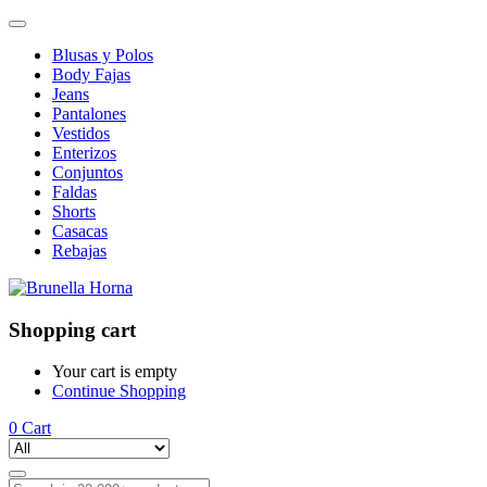
Blusas y Polos
Body Fajas
Jeans
Pantalones
Vestidos
Enterizos
Conjuntos
Faldas
Shorts
Casacas
Rebajas
Shopping cart
Your cart is empty
Continue Shopping
0
Cart