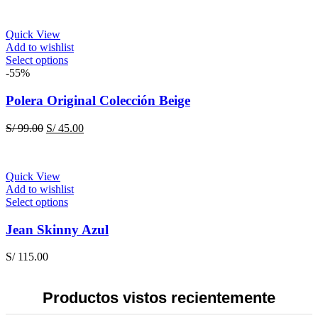
options
may
be
Quick View
chosen
Add to wishlist
on
This
Select options
the
product
-55%
product
has
page
multiple
Polera Original Colección Beige
variants.
The
Original
Current
S/
99.00
S/
45.00
options
price
price
may
was:
is:
be
S/ 99.00.
S/ 45.00.
chosen
Quick View
on
Add to wishlist
the
This
Select options
product
product
page
has
Jean Skinny Azul
multiple
variants.
S/
115.00
The
options
may
Productos vistos recientemente
be
chosen