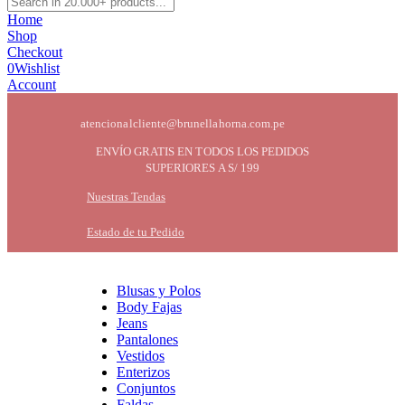
Home
Shop
Checkout
0
Wishlist
Account
atencionalcliente@brunellahorna.com.pe
ENVÍO GRATIS EN TODOS LOS PEDIDOS
SUPERIORES A S/ 199
Nuestras Tendas
Estado de tu Pedido
Blusas y Polos
Body Fajas
Jeans
Pantalones
Vestidos
Enterizos
Conjuntos
Faldas