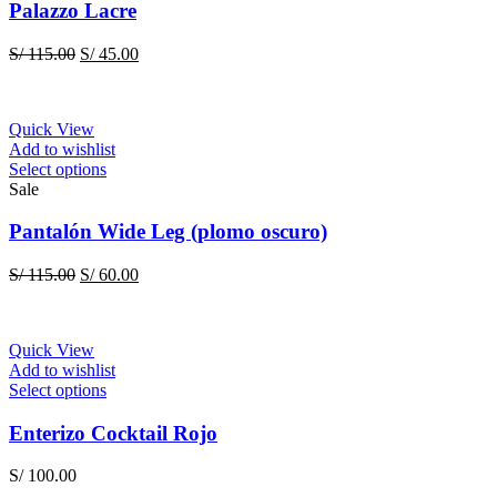
page
multiple
Palazzo Lacre
variants.
The
Original
Current
S/
115.00
S/
45.00
options
price
price
may
was:
is:
be
S/ 115.00.
S/ 45.00.
chosen
Quick View
on
Add to wishlist
the
This
Select options
product
product
Sale
page
has
multiple
Pantalón Wide Leg (plomo oscuro)
variants.
The
Original
Current
S/
115.00
S/
60.00
options
price
price
may
was:
is:
be
S/ 115.00.
S/ 60.00.
chosen
Quick View
on
Add to wishlist
the
This
Select options
product
product
page
has
Enterizo Cocktail Rojo
multiple
variants.
S/
100.00
The