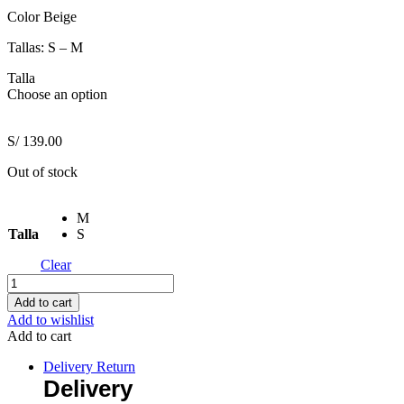
Color Beige
Tallas: S – M
Talla
Choose an option
S/
139.00
Out of stock
M
Talla
S
Clear
Conjunto
Romance
Add to cart
Beige
Add to wishlist
quantity
Add to cart
Delivery Return
Delivery