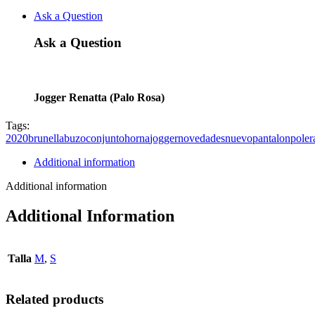
Ask a Question
Ask a Question
Jogger Renatta (Palo Rosa)
Tags:
2020
brunella
buzo
conjunto
horna
jogger
novedades
nuevo
pantalon
poler
Additional information
Additional information
Additional Information
Talla
M
,
S
Related products