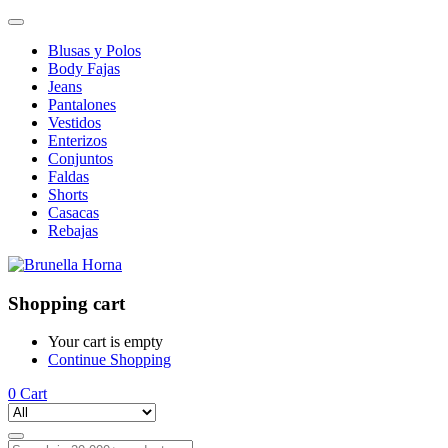
Blusas y Polos
Body Fajas
Jeans
Pantalones
Vestidos
Enterizos
Conjuntos
Faldas
Shorts
Casacas
Rebajas
Shopping cart
Your cart is empty
Continue Shopping
0
Cart