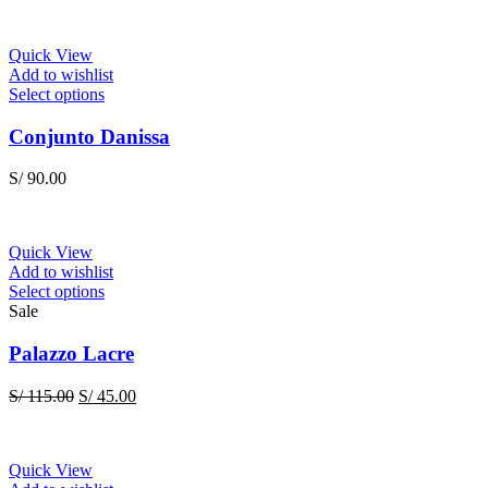
Quick View
Add to wishlist
This
Select options
product
has
Conjunto Danissa
multiple
variants.
S/
90.00
The
options
may
be
Quick View
chosen
Add to wishlist
on
This
Select options
the
product
Sale
product
has
page
multiple
Palazzo Lacre
variants.
The
Original
Current
S/
115.00
S/
45.00
options
price
price
may
was:
is:
be
S/ 115.00.
S/ 45.00.
chosen
Quick View
on