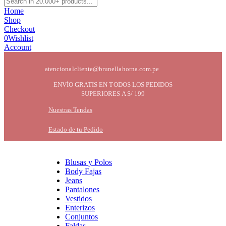
Home
Shop
Checkout
0
Wishlist
Account
atencionalcliente@brunellahorna.com.pe
ENVÍO GRATIS EN TODOS LOS PEDIDOS
SUPERIORES A S/ 199
Nuestras Tendas
Estado de tu Pedido
Blusas y Polos
Body Fajas
Jeans
Pantalones
Vestidos
Enterizos
Conjuntos
Faldas