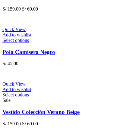
variants.
The
Original
Current
S/
159.00
S/
69.00
options
price
price
may
was:
is:
be
S/ 159.00.
S/ 69.00.
chosen
Quick View
on
Add to wishlist
the
This
Select options
product
product
page
has
Polo Camisero Negro
multiple
variants.
S/
45.00
The
options
may
be
Quick View
chosen
Add to wishlist
on
This
Select options
the
product
Sale
product
has
page
multiple
Vestido Colección Verano Beige
variants.
The
Original
Current
S/
159.00
S/
69.00
options
price
price
may
was:
is: