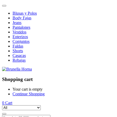
Blusas y Polos
Body Fajas
Jeans
Pantalones
Vestidos
Enterizos
Conjuntos
Faldas
Shorts
Casacas
Rebajas
Shopping cart
Your cart is empty
Continue Shopping
0
Cart