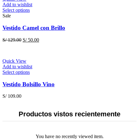
on
Add to wishlist
the
This
Select options
product
product
Sale
page
has
multiple
Vestido Camel con Brillo
variants.
The
Original
Current
S/
129.00
S/
50.00
options
price
price
may
was:
is:
be
S/ 129.00.
S/ 50.00.
chosen
Quick View
on
Add to wishlist
the
This
Select options
product
product
page
has
Vestido Bolsillo Vino
multiple
variants.
S/
109.00
The
options
may
Productos vistos recientemente
be
chosen
on
the
You have no recently viewed item.
product