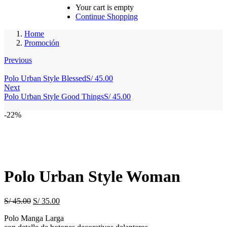
Your cart is empty
Continue Shopping
Home
Promoción
Previous
Polo Urban Style Blessed
S/
45.00
Next
Polo Urban Style Good Things
S/
45.00
-22%
Polo Urban Style Woman
Original
Current
S/
45.00
S/
35.00
price
price
Polo Manga Larga
was:
is: