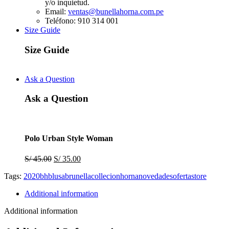
y/o inquietud.
Email:
ventas@bunellahorna.com.pe
Teléfono: 910 314 001
Size Guide
Size Guide
Ask a Question
Ask a Question
Polo Urban Style Woman
Original
Current
S/
45.00
S/
35.00
price
price
Tags:
2020
bh
blusa
brunella
collecion
horna
novedades
oferta
store
was:
is:
S/ 45.00.
S/ 35.00.
Additional information
Additional information