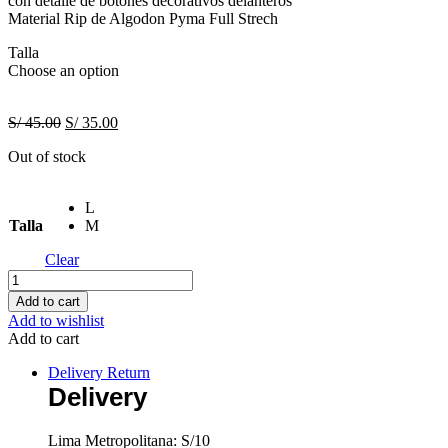
con detalle de botones decorativos delanteros
S/ 45.00.
S/ 35.00.
Material Rip de Algodon Pyma Full Strech
Talla
Choose an option
Original
Current
S/
45.00
S/
35.00
price
price
Out of stock
was:
is:
S/ 45.00.
S/ 35.00.
L
Talla
M
Clear
Polo
Urban
Add to cart
Style
Add to wishlist
Woman
Add to cart
quantity
Delivery Return
Delivery
Lima Metropolitana: S/10