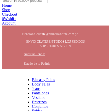
Home
Shop
Checkout
0
Wishlist
Account
atencionalcliente@brunellahorna.com.pe
ENVÍO GRATIS EN TODOS LOS PEDIDOS
SUPERIORES A S/ 199
Nuestras Tendas
Estado de tu Pedido
Blusas y Polos
Body Fajas
Jeans
Pantalones
Vestidos
Enterizos
Conjuntos
Faldas