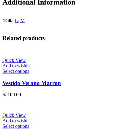
Additional Information
Talla
L
,
M
Related products
Quick View
Add to wishlist
This
Select options
product
has
Vestido Verano Marrón
multiple
variants.
S/
109.00
The
options
may
be
Quick View
chosen
Add to wishlist
on
This
Select options
the
product