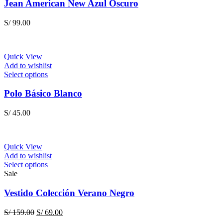
product
has
Jean American New Azul Oscuro
page
multiple
variants.
S/
99.00
The
options
may
be
Quick View
chosen
Add to wishlist
on
This
Select options
the
product
product
has
Polo Básico Blanco
page
multiple
variants.
S/
45.00
The
options
may
be
Quick View
chosen
Add to wishlist
on
This
Select options
the
product
Sale
product
has
page
multiple
Vestido Colección Verano Negro
variants.
The
Original
Current
S/
159.00
S/
69.00
options
price
price