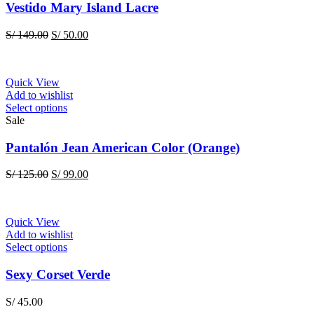
multiple
Vestido Mary Island Lacre
variants.
The
Original
Current
S/
149.00
S/
50.00
options
price
price
may
was:
is:
be
S/ 149.00.
S/ 50.00.
chosen
Quick View
on
Add to wishlist
the
This
Select options
product
product
Sale
page
has
multiple
Pantalón Jean American Color (Orange)
variants.
The
Original
Current
S/
125.00
S/
99.00
options
price
price
may
was:
is:
be
S/ 125.00.
S/ 99.00.
chosen
Quick View
on
Add to wishlist
the
This
Select options
product
product
page
has
Sexy Corset Verde
multiple
variants.
S/
45.00
The