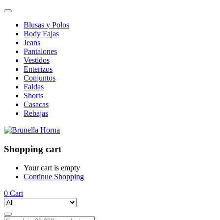
Blusas y Polos
Body Fajas
Jeans
Pantalones
Vestidos
Enterizos
Conjuntos
Faldas
Shorts
Casacas
Rebajas
Shopping cart
Your cart is empty
Continue Shopping
0
Cart