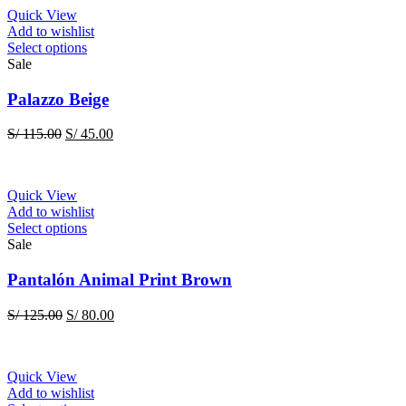
Quick View
Add to wishlist
This
Select options
product
Sale
has
multiple
Palazzo Beige
variants.
The
Original
Current
S/
115.00
S/
45.00
options
price
price
may
was:
is:
be
S/ 115.00.
S/ 45.00.
chosen
Quick View
on
Add to wishlist
the
This
Select options
product
product
Sale
page
has
multiple
Pantalón Animal Print Brown
variants.
The
Original
Current
S/
125.00
S/
80.00
options
price
price
may
was:
is:
be
S/ 125.00.
S/ 80.00.
chosen
Quick View
on
Add to wishlist