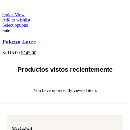
options
may
be
Quick View
chosen
Add to wishlist
on
This
Select options
the
product
Sale
product
has
page
multiple
Palazzo Lacre
variants.
The
Original
Current
S/
115.00
S/
45.00
options
price
price
may
was:
is:
be
S/ 115.00.
S/ 45.00.
Productos vistos recientemente
chosen
on
the
product
You have no recently viewed item.
page
Variedad