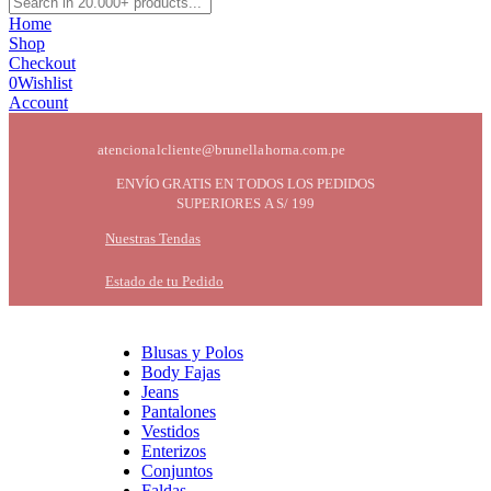
Home
Shop
Checkout
0
Wishlist
Account
atencionalcliente@brunellahorna.com.pe
ENVÍO GRATIS EN TODOS LOS PEDIDOS
SUPERIORES A S/ 199
Nuestras Tendas
Estado de tu Pedido
Blusas y Polos
Body Fajas
Jeans
Pantalones
Vestidos
Enterizos
Conjuntos
Faldas