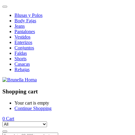
Blusas y Polos
Body Fajas
Jeans
Pantalones
Vestidos
Enterizos
Conjuntos
Faldas
Shorts
Casacas
Rebajas
Shopping cart
Your cart is empty
Continue Shopping
0
Cart