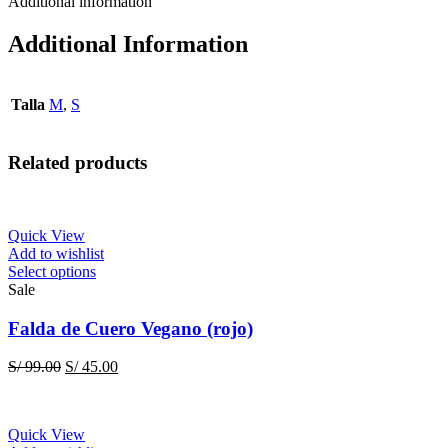
Additional information
Additional Information
Talla
M
,
S
Related products
Quick View
Add to wishlist
This
Select options
product
Sale
has
multiple
Falda de Cuero Vegano (rojo)
variants.
The
Original
Current
S/
99.00
S/
45.00
options
price
price
may
was:
is:
be
S/ 99.00.
S/ 45.00.
chosen
Quick View