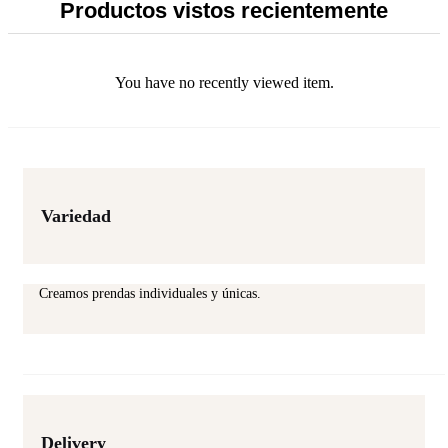
be
S/ 149.00.
S/ 50.00.
Productos vistos recientemente
chosen
on
the
product
You have no recently viewed item.
page
Variedad
Creamos prendas individuales y únicas.
Delivery