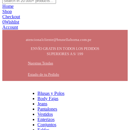
Home
Shop
Checkout
0
Wishlist
Account
atencionalcliente@brunellahorna.com.pe
ENVÍO GRATIS EN TODOS LOS PEDIDOS
SUPERIORES A S/ 199
Nuestras Tendas
Estado de tu Pedido
Blusas y Polos
Body Fajas
Jeans
Pantalones
Vestidos
Enterizos
Conjuntos
Faldas