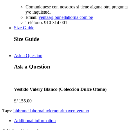
Comuníquese con nosotros si tiene alguna otra pregunta
y/o inquietud.
Email:
ventas@bunellahorna.com.pe
Teléfono: 910 314 001
Size Guide
Size Guide
Ask a Question
Ask a Question
Vestido Valery Blanco (Colección Dulce Otoño)
S/
155.00
Tags:
bh
brunella
horna
invierno
primavera
verano
Additional information