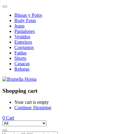
Blusas y Polos
Body Fajas
Jeans
Pantalones
Vestidos
Enterizos
Conjuntos
Faldas
Shorts
Casacas
Rebajas
Shopping cart
Your cart is empty
Continue Shopping
0
Cart