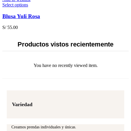
on
This
Select options
the
product
product
has
Blusa Yuli Rosa
page
multiple
variants.
S/
55.00
The
options
may
Productos vistos recientemente
be
chosen
on
the
You have no recently viewed item.
product
page
Variedad
Creamos prendas individuales y únicas.