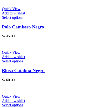
Quick View
Add to wishlist
This
Select options
product
has
Polo Camisero Negro
multiple
variants.
S/
45.00
The
options
may
be
Quick View
chosen
Add to wishlist
on
This
Select options
the
product
product
has
Blusa Catalina Negro
page
multiple
variants.
S/
60.00
The
options
may
be
Quick View
chosen
Add to wishlist
on
This
Select options