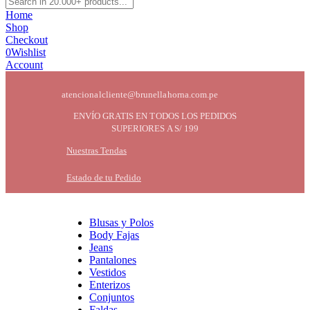
Home
Shop
Checkout
0
Wishlist
Account
atencionalcliente@brunellahorna.com.pe
ENVÍO GRATIS EN TODOS LOS PEDIDOS
SUPERIORES A S/ 199
Nuestras Tendas
Estado de tu Pedido
Blusas y Polos
Body Fajas
Jeans
Pantalones
Vestidos
Enterizos
Conjuntos
Faldas