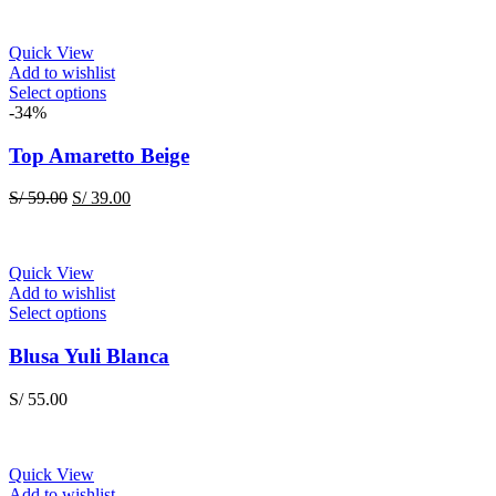
options
may
be
Quick View
chosen
Add to wishlist
on
This
Select options
the
product
-34%
product
has
page
multiple
Top Amaretto Beige
variants.
The
Original
Current
S/
59.00
S/
39.00
options
price
price
may
was:
is:
be
S/ 59.00.
S/ 39.00.
chosen
Quick View
on
Add to wishlist
the
This
Select options
product
product
page
has
Blusa Yuli Blanca
multiple
variants.
S/
55.00
The
options
may
be
Quick View
chosen
Add to wishlist