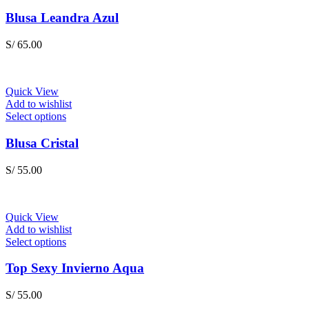
the
product
product
has
Blusa Leandra Azul
page
multiple
variants.
S/
65.00
The
options
may
be
Quick View
chosen
Add to wishlist
on
This
Select options
the
product
product
has
Blusa Cristal
page
multiple
variants.
S/
55.00
The
options
may
be
Quick View
chosen
Add to wishlist
on
This
Select options
the
product
product
has
Top Sexy Invierno Aqua
page
multiple
variants.
S/
55.00
The