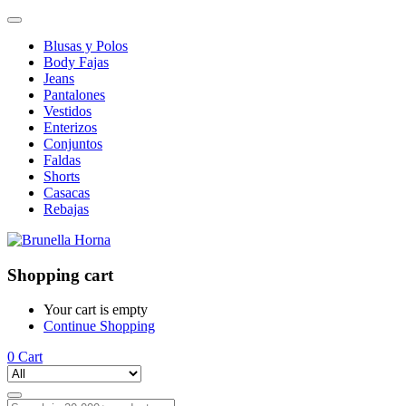
Blusas y Polos
Body Fajas
Jeans
Pantalones
Vestidos
Enterizos
Conjuntos
Faldas
Shorts
Casacas
Rebajas
Shopping cart
Your cart is empty
Continue Shopping
0
Cart