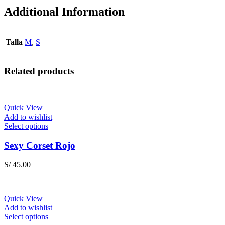
Additional Information
Talla
M
,
S
Related products
Quick View
Add to wishlist
This
Select options
product
has
Sexy Corset Rojo
multiple
variants.
S/
45.00
The
options
may
be
Quick View
chosen
Add to wishlist
on
This
Select options
the