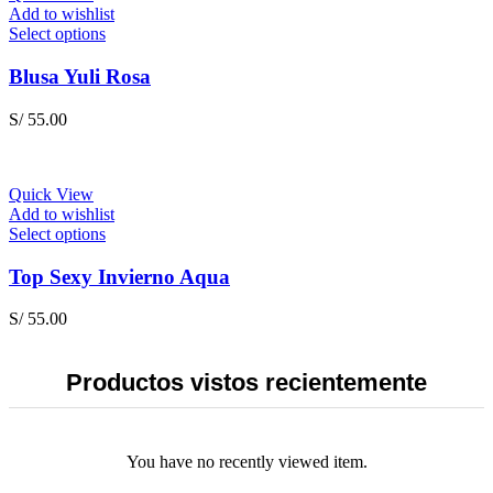
on
Add to wishlist
the
This
Select options
product
product
page
has
Blusa Yuli Rosa
multiple
variants.
S/
55.00
The
options
may
be
Quick View
chosen
Add to wishlist
on
This
Select options
the
product
product
has
Top Sexy Invierno Aqua
page
multiple
variants.
S/
55.00
The
options
may
Productos vistos recientemente
be
chosen
on
the
You have no recently viewed item.
product
page