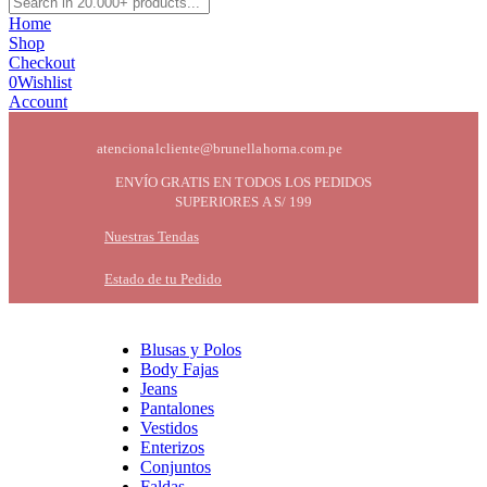
Home
Shop
Checkout
0
Wishlist
Account
atencionalcliente@brunellahorna.com.pe
ENVÍO GRATIS EN TODOS LOS PEDIDOS
SUPERIORES A S/ 199
Nuestras Tendas
Estado de tu Pedido
Blusas y Polos
Body Fajas
Jeans
Pantalones
Vestidos
Enterizos
Conjuntos
Faldas