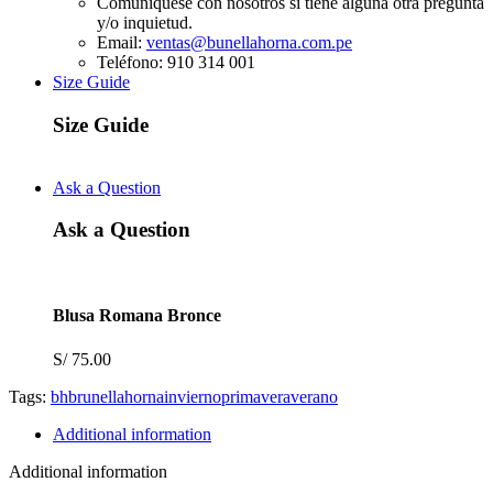
Comuníquese con nosotros si tiene alguna otra pregunta
y/o inquietud.
Email:
ventas@bunellahorna.com.pe
Teléfono: 910 314 001
Size Guide
Size Guide
Ask a Question
Ask a Question
Blusa Romana Bronce
S/
75.00
Tags:
bh
brunella
horna
invierno
primavera
verano
Additional information
Additional information