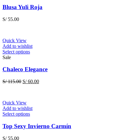
product
product
has
Blusa Yuli Roja
page
multiple
variants.
S/
55.00
The
options
may
be
Quick View
chosen
Add to wishlist
on
This
Select options
the
product
Sale
product
has
page
multiple
Chaleco Elegance
variants.
The
Original
Current
S/
115.00
S/
60.00
options
price
price
may
was:
is:
be
S/ 115.00.
S/ 60.00.
chosen
Quick View
on
Add to wishlist
the
This
Select options
product
product
page
has
Top Sexy Invierno Carmín
multiple
variants.
S/
55.00