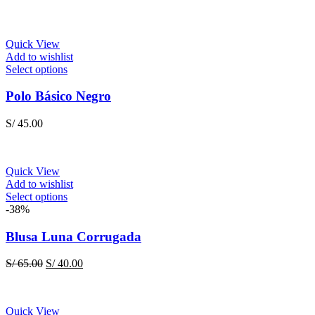
The
options
may
be
Quick View
chosen
Add to wishlist
on
This
Select options
the
product
product
has
Polo Básico Negro
page
multiple
variants.
S/
45.00
The
options
may
be
Quick View
chosen
Add to wishlist
on
This
Select options
the
product
-38%
product
has
page
multiple
Blusa Luna Corrugada
variants.
The
Original
Current
S/
65.00
S/
40.00
options
price
price
may
was:
is:
be
S/ 65.00.
S/ 40.00.
chosen
Quick View