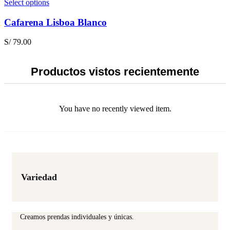
on
This
Select options
the
product
product
has
Cafarena Lisboa Blanco
page
multiple
variants.
S/
79.00
The
options
may
Productos vistos recientemente
be
chosen
on
the
You have no recently viewed item.
product
page
Variedad
Creamos prendas individuales y únicas.