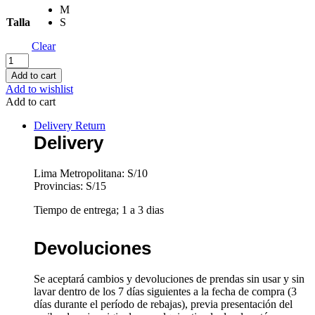
M
Talla
S
Clear
Casaca
de
Add to cart
Jean
Add to wishlist
quantity
Add to cart
Delivery Return
Delivery
Lima Metropolitana: S/10
Provincias: S/15
Tiempo de entrega; 1 a 3 dias
Devoluciones
Se aceptará cambios y devoluciones de prendas sin usar y sin
lavar dentro de los 7 días siguientes a la fecha de compra (3
días durante el período de rebajas), previa presentación del