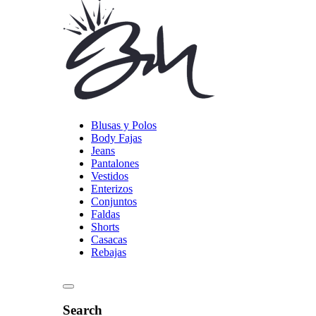
Blusas y Polos
Body Fajas
Jeans
Pantalones
Vestidos
Enterizos
Conjuntos
Faldas
Shorts
Casacas
Rebajas
Search