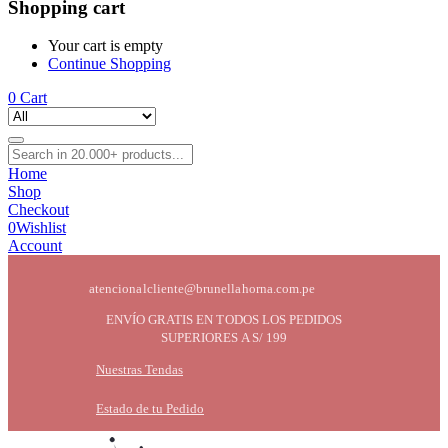
Shopping cart
Your cart is empty
Continue Shopping
0
Cart
Home
Shop
Checkout
0
Wishlist
Account
atencionalcliente@brunellahorna.com.pe
ENVÍO GRATIS EN TODOS LOS PEDIDOS
SUPERIORES A S/ 199
Nuestras Tendas
Estado de tu Pedido