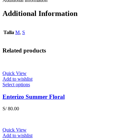
Additional information
Additional Information
Talla
M
,
S
Related products
Quick View
Add to wishlist
This
Select options
product
has
Enterizo Summer Floral
multiple
variants.
S/
80.00
The
options
may
be
Quick View
chosen
Add to wishlist