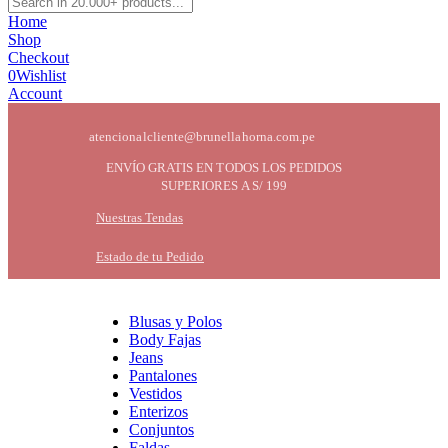
Home
Shop
Checkout
0
Wishlist
Account
atencionalcliente@brunellahorna.com.pe
ENVÍO GRATIS EN TODOS LOS PEDIDOS
SUPERIORES A S/ 199
Nuestras Tendas
Estado de tu Pedido
Blusas y Polos
Body Fajas
Jeans
Pantalones
Vestidos
Enterizos
Conjuntos
Faldas