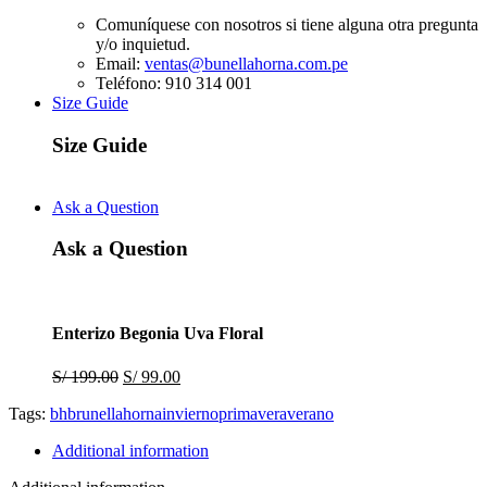
Comuníquese con nosotros si tiene alguna otra pregunta
y/o inquietud.
Email:
ventas@bunellahorna.com.pe
Teléfono: 910 314 001
Size Guide
Size Guide
Ask a Question
Ask a Question
Enterizo Begonia Uva Floral
Original
Current
S/
199.00
S/
99.00
price
price
Tags:
bh
brunella
horna
invierno
primavera
verano
was:
is:
S/ 199.00.
S/ 99.00.
Additional information