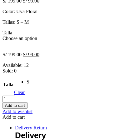
Original
Current
S/
199.00
S/
99.00
price
price
Color: Uva Floral
was:
is:
S/ 199.00.
S/ 99.00.
Tallas: S – M
Talla
Choose an option
Original
Current
S/
199.00
S/
99.00
price
price
Available:
12
was:
is:
Sold:
0
S/ 199.00.
S/ 99.00.
S
Talla
Clear
Enterizo
Begonia
Add to cart
Uva
Add to wishlist
Floral
Add to cart
quantity
Delivery Return
Delivery