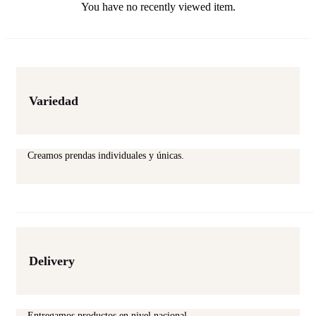
You have no recently viewed item.
product
page
Variedad
Creamos prendas individuales y únicas.
Delivery
Entregamos productos en nivel nacional