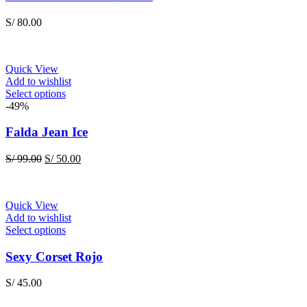
multiple
variants.
S/
80.00
The
options
may
be
Quick View
chosen
Add to wishlist
on
This
Select options
the
product
-49%
product
has
page
multiple
Falda Jean Ice
variants.
The
Original
Current
S/
99.00
S/
50.00
options
price
price
may
was:
is:
be
S/ 99.00.
S/ 50.00.
chosen
Quick View
on
Add to wishlist
the
This
Select options
product
product
page
has
Sexy Corset Rojo
multiple
variants.
S/
45.00
The
options