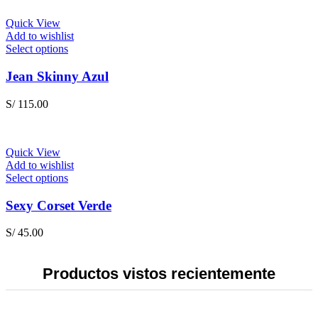
may
be
Quick View
chosen
Add to wishlist
on
This
Select options
the
product
product
has
Jean Skinny Azul
page
multiple
variants.
S/
115.00
The
options
may
be
Quick View
chosen
Add to wishlist
on
This
Select options
the
product
product
has
Sexy Corset Verde
page
multiple
variants.
S/
45.00
The
options
may
Productos vistos recientemente
be
chosen
on
the