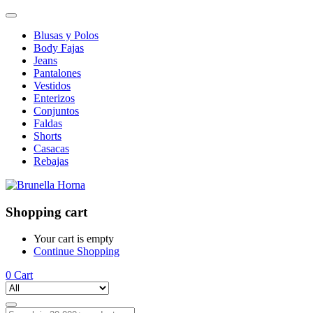
Blusas y Polos
Body Fajas
Jeans
Pantalones
Vestidos
Enterizos
Conjuntos
Faldas
Shorts
Casacas
Rebajas
Shopping cart
Your cart is empty
Continue Shopping
0
Cart