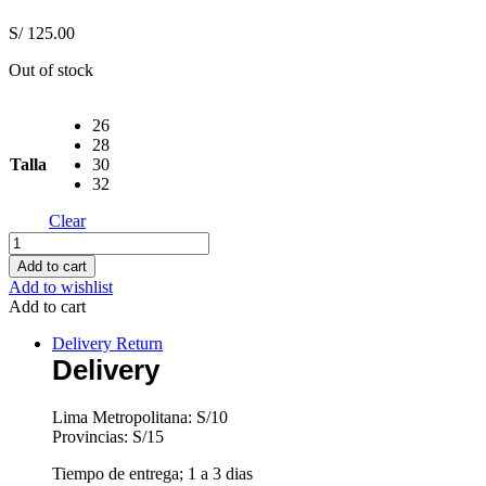
S/
125.00
Out of stock
26
28
Talla
30
32
Clear
Jean
American
Add to cart
Azul
Add to wishlist
Claro
Add to cart
quantity
Delivery Return
Delivery
Lima Metropolitana: S/10
Provincias: S/15
Tiempo de entrega; 1 a 3 dias