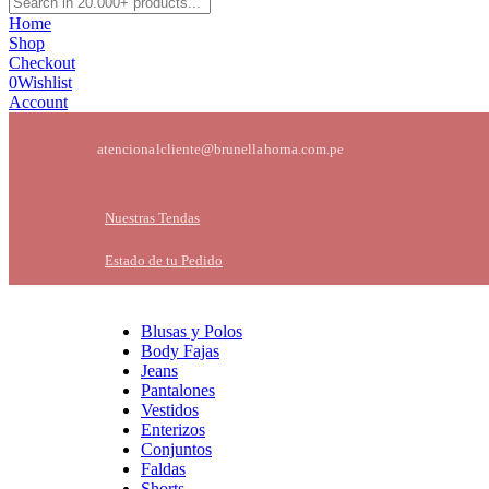
Home
Shop
Checkout
0
Wishlist
Account
atencionalcliente@brunellahorna.com.pe
Nuestras Tendas
Estado de tu Pedido
Blusas y Polos
Body Fajas
Jeans
Pantalones
Vestidos
Enterizos
Conjuntos
Faldas
Shorts