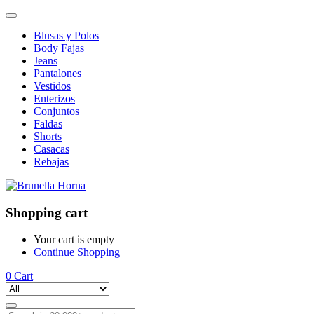
Blusas y Polos
Body Fajas
Jeans
Pantalones
Vestidos
Enterizos
Conjuntos
Faldas
Shorts
Casacas
Rebajas
Shopping cart
Your cart is empty
Continue Shopping
0
Cart