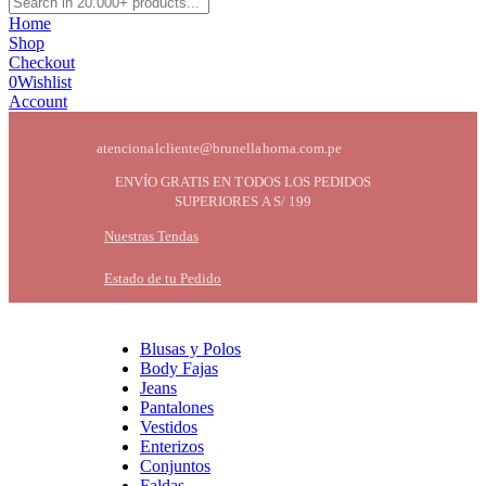
Home
Shop
Checkout
0
Wishlist
Account
atencionalcliente@brunellahorna.com.pe
ENVÍO GRATIS EN TODOS LOS PEDIDOS
SUPERIORES A S/ 199
Nuestras Tendas
Estado de tu Pedido
Blusas y Polos
Body Fajas
Jeans
Pantalones
Vestidos
Enterizos
Conjuntos
Faldas