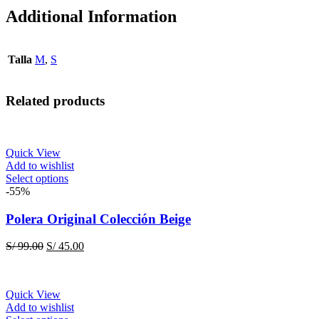
Additional Information
Talla
M
,
S
Related products
Quick View
Add to wishlist
This
Select options
product
-55%
has
multiple
Polera Original Colección Beige
variants.
The
Original
Current
S/
99.00
S/
45.00
options
price
price
may
was:
is:
be
S/ 99.00.
S/ 45.00.
chosen
Quick View
on
Add to wishlist
the