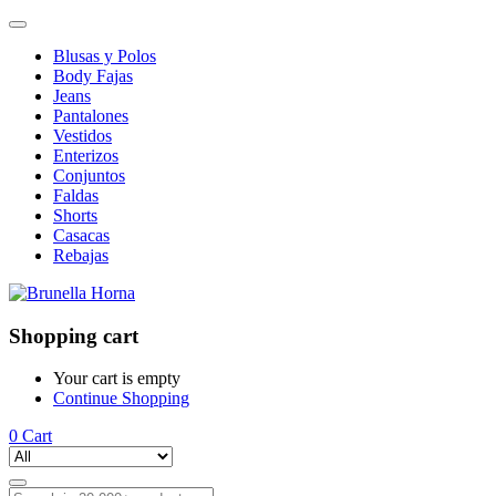
Blusas y Polos
Body Fajas
Jeans
Pantalones
Vestidos
Enterizos
Conjuntos
Faldas
Shorts
Casacas
Rebajas
Shopping cart
Your cart is empty
Continue Shopping
0
Cart