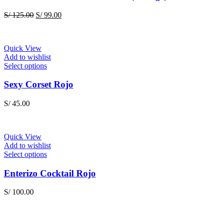
variants.
The
Original
Current
S/
125.00
S/
99.00
options
price
price
may
was:
is:
be
S/ 125.00.
S/ 99.00.
chosen
Quick View
on
Add to wishlist
the
This
Select options
product
product
page
has
Sexy Corset Rojo
multiple
variants.
S/
45.00
The
options
may
be
Quick View
chosen
Add to wishlist
on
This
Select options
the
product
product
has
Enterizo Cocktail Rojo
page
multiple
variants.
S/
100.00
The
options
may