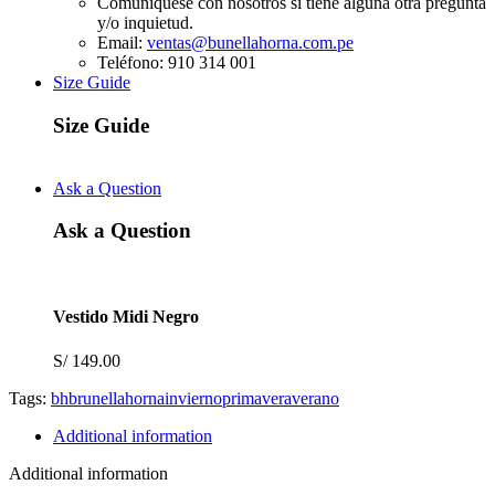
Comuníquese con nosotros si tiene alguna otra pregunta
y/o inquietud.
Email:
ventas@bunellahorna.com.pe
Teléfono: 910 314 001
Size Guide
Size Guide
Ask a Question
Ask a Question
Vestido Midi Negro
S/
149.00
Tags:
bh
brunella
horna
invierno
primavera
verano
Additional information
Additional information